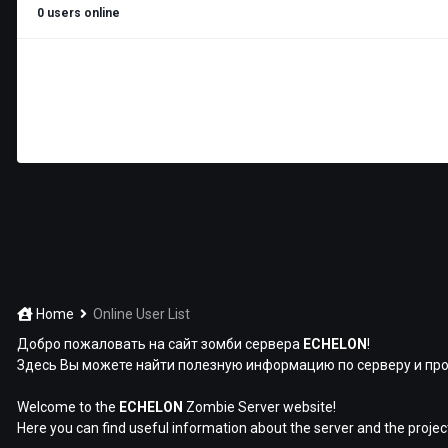
0 users online
There are no users that match your criteria
Home
Online User List
Добро пожаловать на сайт зомби сервера
ECHELON
!
Здесь Вы можете найти полезную информацию по серверу и про
Welcome to the
ECHELON
Zombie Server website!
Here you can find useful information about the server and the projec