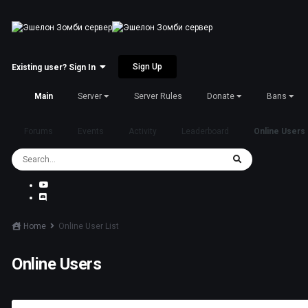
Sign Up
Existing user? Sign In
Main
Server
Server Rules
Donate
Bans
Forums
Events
Activity
Leaderboard
Online Users
Home
Online User List
Online Users