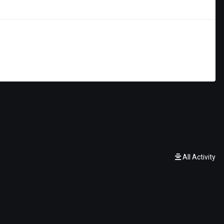
FILTER BY
All Activity