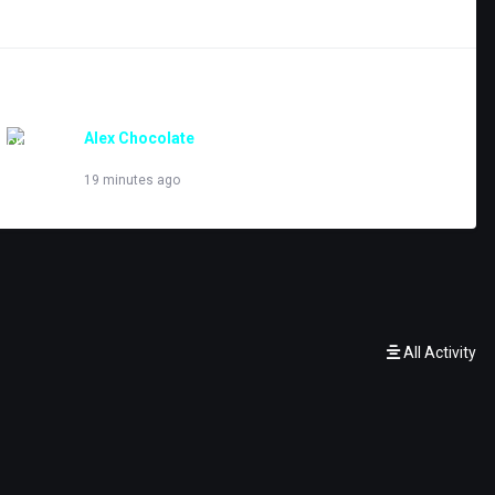
FILTER BY
Alex Chocolate
Viewing Forums Index
19 minutes ago
All Activity