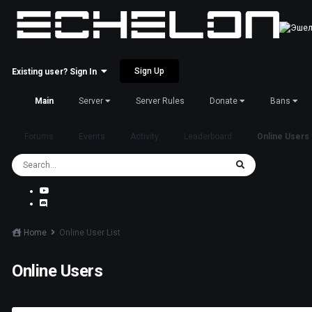
Sign Up
Existing user? Sign In
Main
Server
Server Rules
Donate
Bans
Forums
Events
Activity
Leaderboard
Online Users
Home
Online User List
Online Users