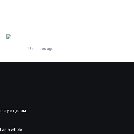
Guest
Viewing Topic: Проблемы на картах
18 minutes ago
екту в целом.
t as a whole.