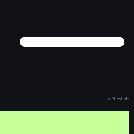
All Activity