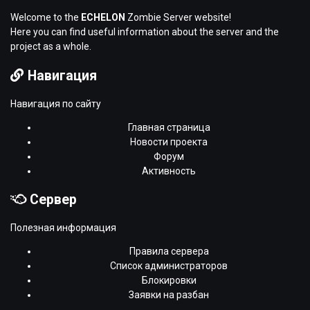
Welcome to the
ECHELON
Zombie Server website!
Here you can find useful information about the server and the
project as a whole.
Навигация
Навигация по сайту
Главная страница
Новости проекта
Форум
Активность
Сервер
Полезная информация
Правила сервера
Список администраторов
Блокировки
Заявки на разбан