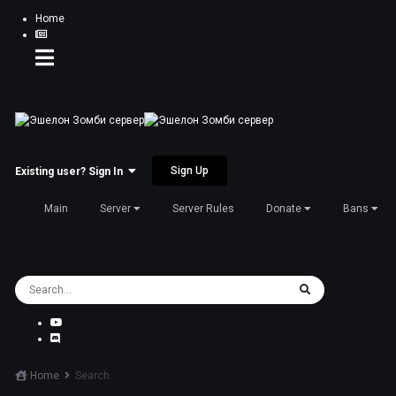
Home
Sign Up
Existing user? Sign In
Main
Server
Server Rules
Donate
Bans
Home
Search