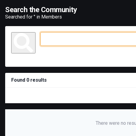
Search the Community
Searched for '' in Members
Found 0 results
There were no resul