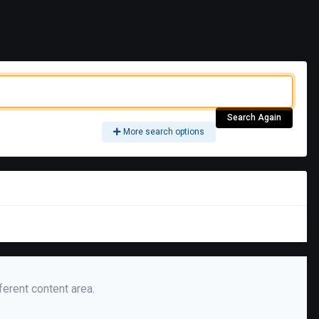
Search Again
More search options
SORT BY
ferent content area.