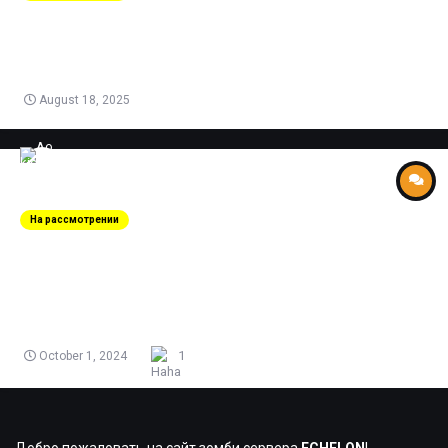
Zkotino
posted a topic in
Suggestions for improving the server
Убрать из !shop трейлы для флешек Убрать из !shop белые трейлы для
he и smoke
August 18, 2025
Заявление на пост
На рассмотрении
администратора.
Ao kigahara
posted a topic in
Archive
1. h1kara 2. Кирилл 3. 17 4. +4 5. 6-7 часов 6. Да,имеется,был
множества раз админом на проекте In-Teri 7. 4 8. 5 9.
https://vk.com/ebu_tebya_blyadina 10. mereana_mordegarddd 11. На
1
October 1, 2024
самом деле давно хочу стать админом на Эшелоне. Хочу помогать
новым и прежним игрокам,в чем они нуждаются,хочу приносить
пользу на сервере,следить за порядком, чтобы не было нарушений на
сервере,подавать хороший,а главное нужный пример со стороны
администрации.