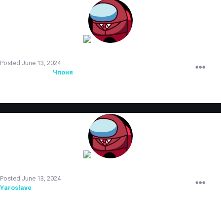
TERRORIST
Posted
June 13, 2024
Администратор
Чпоня
повышен до 2 уровня.
TERRORIST
Posted
June 13, 2024
Yaroslave
снят с должности администратора, ввиду частого
использования админ-прав в личных целях.