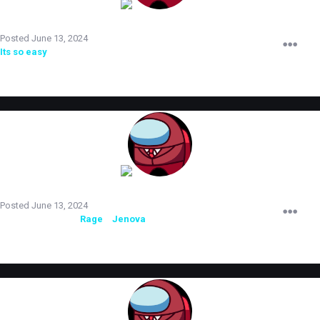
TERRORIST
Posted
June 13, 2024
Its so easy
восстановлен на испытательный срок.
TERRORIST
Posted
June 13, 2024
Администраторы
Rage
и
Jenova
понижены до
2
уровня.