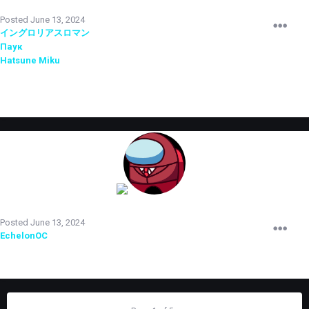
TERRORIST
Posted
June 13, 2024
イングロリアスロマン
назначен на пост администратора 1 уровня.
Паук
принят на испытательный срок.
Hatsune Miku
снят с должности администратора по собственному
желанию.
TERRORIST
Posted
June 13, 2024
EchelonOC
принят на испытательный срок.