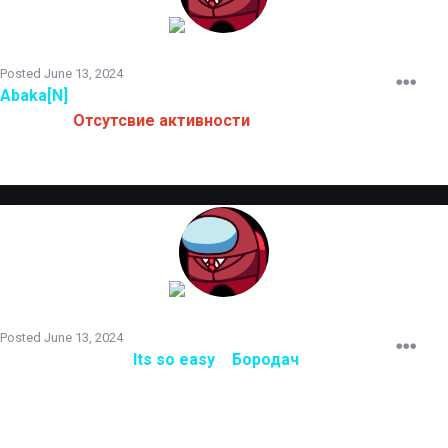
TERRORIST
Posted
June 13, 2024
Abaka[N]
снят с должности администратора.
Причина:
Отсутсвие активности
TERRORIST
Posted
June 13, 2024
Администраторы
Its so easy
и
Бородач
прошли
испытательный срок
и повышены до
Мл.Администратора.