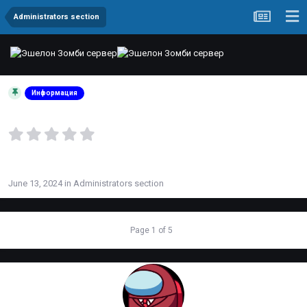
Administrators section
Изменения в составе
Информация
администраторов
By
TERRORIST
June 13, 2024
in
Administrators section
PREV
Page 1 of 5
NEXT