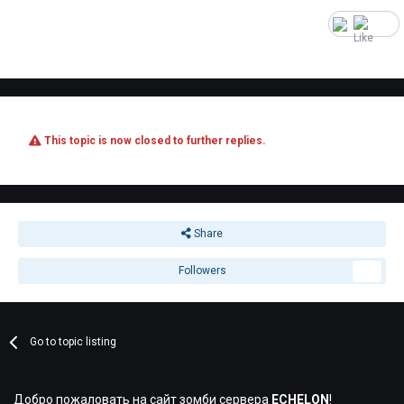
1
This topic is now closed to further replies.
Share
Followers
1
Go to topic listing
Добро пожаловать на сайт зомби сервера
ECHELON
!