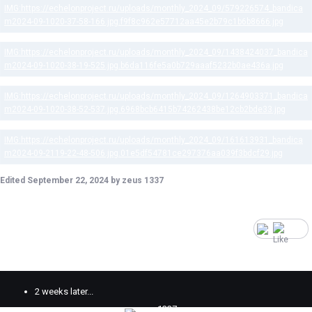
Edited
September 22, 2024
by zeus 1337
2
2 weeks later...