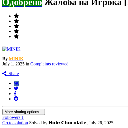
Одобрено
Жалоба на Игрока [
By
MINIK
July 1, 2025
in
Complaints reviewed
Share
More sharing options...
Followers
1
Go to solution
Solved by 𝗛𝗼𝗹𝗲 𝗖𝗵𝗼𝗰𝗼𝗹𝗮𝘁𝗲,
July 26, 2025