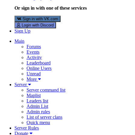
Or sign in with one of these services
Sign in with VK.com
Login with Discord
Sign Up
Main
Forums
Events
Activity
Leaderboard
Online Users
Unread
More
Server
Server command list
Maplist
Leaders list
Admin List
Admin rules
List of server clans
Quick menu
Server Rules
Donate