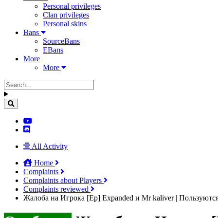
Personal privileges
Clan privileges
Personal skins
Bans
SourceBans
EBans
More
More
All Activity
Home
Complaints
Complaints about Players
Complaints reviewed
Жалоба на Игрока [Ep] Expanded и Mr kaliver | Пользуютс