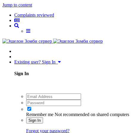
Jump to content
Complaints reviewed
Existing user? Sign In
Sign In
Remember me
Not recommended on shared computers
Sign In
Forgot your password?