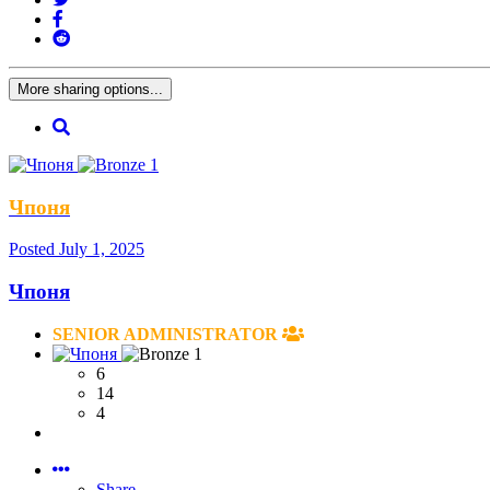
More sharing options...
Чпоня
Posted
July 1, 2025
Чпоня
SENIOR ADMINISTRATOR
6
14
4
Share