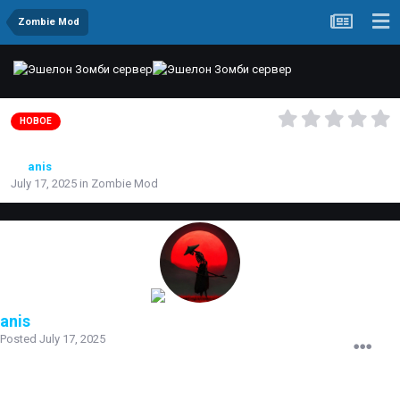
Zombie Mod
zm_eh_timeline_v6
НОВОЕ
By
anis
July 17, 2025
in
Zombie Mod
anis
Posted
July 17, 2025
Название карты:
zm_eh_timeline_v6
Портировано:
CS:S v92 > CS:S v34
Размер карты:
1МБ (в сжатом виде)