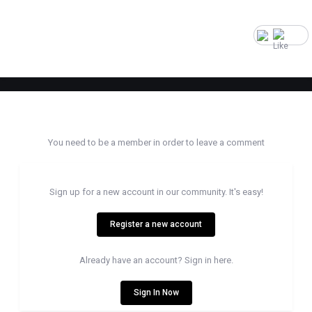
1
Create an account or sign in to comment
You need to be a member in order to leave a comment
Create an account
Sign up for a new account in our community. It's easy!
Register a new account
Sign in
Already have an account? Sign in here.
Sign In Now