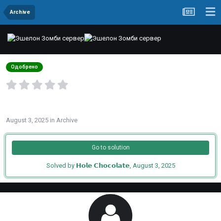
Archive
Заявка на разбан от valise
Одобрено
By
valise
August 3, 2025
in
Archive
Go to solution
Solved by 𝗛𝗼𝗹𝗲 𝗖𝗵𝗼𝗰𝗼𝗹𝗮𝘁𝗲,
August 3, 2025