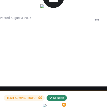
valise
Posted
August 3, 2025
Ваш никнейм
valise
Ссылка на блок.
https://echelon-banlist.ru/index.php?
p=banlist&advSearch=valise&advType=name
Комментарий
в руках были элитки, стрелял с них с колесика и забанили
(античит). на сайте написано, что срок бана истек, но зайти в
сервер никак не могу - вылезает что бан все еще висит
Вложения
TECH.ADMINISTRATOR
Solution