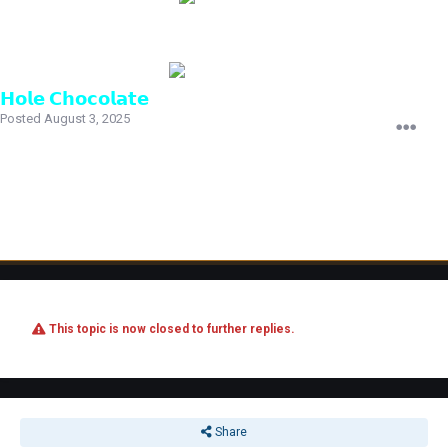
𝗛𝗼𝗹𝗲 𝗖𝗵𝗼𝗰𝗼𝗹𝗮𝘁𝗲
Posted
August 3, 2025
Попробуй выключить роутер на 5-10 минут, перезагрузить ПК в этот
момент.
Если проблема не решится напиши мне в любую соц.сеть (ссылки
снизу).
This topic is now closed to further replies.
Share