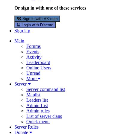
Or sign in with one of these services
Sign in with VK.com
Login with Discord
Sign Up
Main
Forums
Events
Activity
Leaderboard
Online Users
Unread
More
Server
Server command list
Maplist
Leaders list
Admin List
Admin rules
List of server clans
Quick menu
Server Rules
Donate