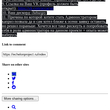
9. Ссылка на Ваш VK (профиль должен быть
открыт):
https://vk.com/accacun
10. Ваш дискорд:
cheburgey
11. Причина по которой хотите стать Администратором:
каприз позвала да и сам хотел ближе к осени заявку оставить,
но решил пораньше. Хочется все таки рискнуть и попробовать
себя в роли администратора на данном проекте + опыта может
наберусь
Link to comment
Share on other sites
More sharing options...