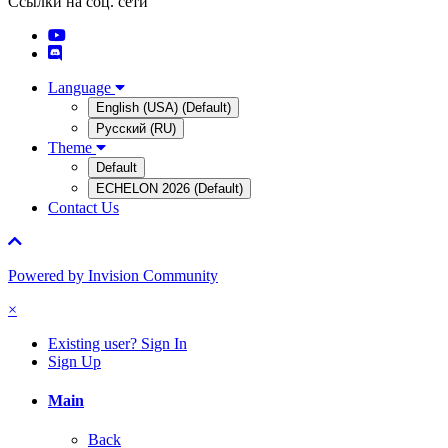
Ссылки на соц. сети
Language
English (USA) (Default)
Русский (RU)
Theme
Default
ECHELON 2026 (Default)
Contact Us
Powered by Invision Community
×
Existing user? Sign In
Sign Up
Main
Back