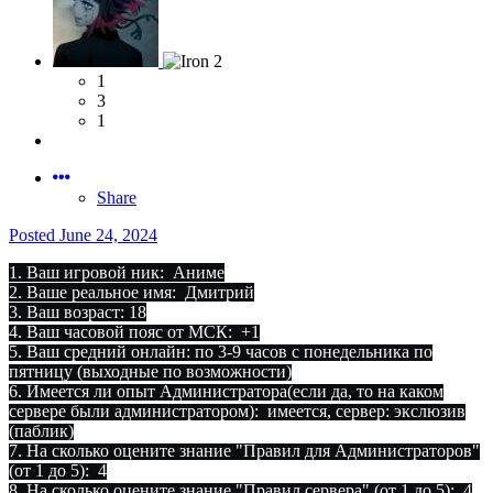
1
3
1
Share
Posted
June 24, 2024
1. Ваш игровой ник: Аниме
2. Ваше реальное имя: Дмитрий
3. Ваш возраст: 18
4. Ваш часовой пояс от МСК: +1
5. Ваш средний онлайн: по 3-9 часов с понедельника по
пятницу (выходные по возможности)
6. Имеется ли опыт Администратора(если да, то на каком
сервере были администратором): имеется, сервер: экслюзив
(паблик)
7. На сколько оцените знание "Правил для Администраторов"
(от 1 до 5): 4
8. На сколько оцените знание "Правил сервера" (от 1 до 5): 4